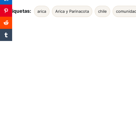
Etiquetas:
arica
Arica y Parinacota
chile
comunida