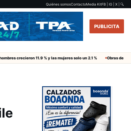
Quiénes somos
Contacto
Media Kit
FB | IG | X |
🔍
PUBLICITA
 crecieron 11.9 % y las mujeres solo un 2.1 %
Obras de Aguas del A
ile