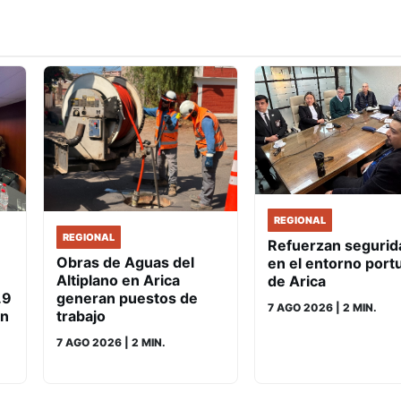
REGIONAL
REGIONAL
Refuerzan segurid
Obras de Aguas del
en el entorno port
Altiplano en Arica
de Arica
.9
generan puestos de
7 AGO 2026
| 2 MIN.
un
trabajo
7 AGO 2026
| 2 MIN.