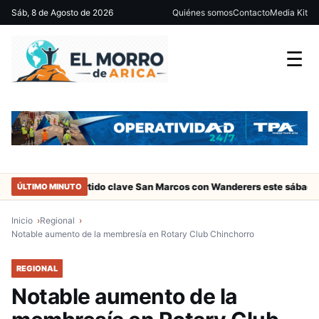
Sáb, 8 de Agosto de 2026
Quiénes somos
Contacto
Media Kit
☰
rica
Partido clave San Marcos con Wanderers este sábado a las 15
ÚLTIMO MINUTO
Inicio
Regional
Notable aumento de la membresía en Rotary Club Chinchorro
REGIONAL
Notable aumento de la