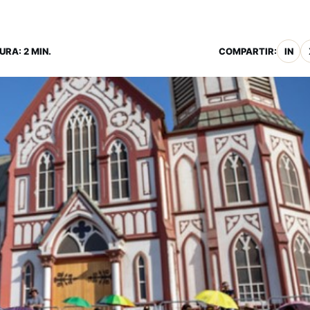
URA: 2 MIN.
COMPARTIR:
IN