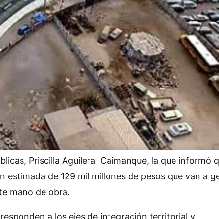
licas, Priscilla Aguilera Caimanque, la que informó 
n estimada de 129 mil millones de pesos que van a g
nte mano de obra.
responden a los ejes de integración territorial y