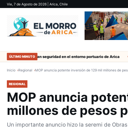
Vie, 7 de Agosto de 2026
| Arica, Chile
Refuerzan seguridad en el entorno portuario de Arica
Duro cast
ÚLTIMO MINUTO
Inicio
Regional
MOP anuncia potente inversión de 129 mil millones de pe
REGIONAL
MOP anuncia potent
millones de pesos p
Un importante anuncio hizo la seremi de Obras 