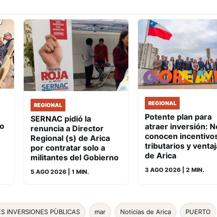
REGIONAL
REGIONAL
Potente plan para
SERNAC pidió la
io
atraer inversión: N
renuncia a Director
conocen incentivo
Regional (s) de Arica
tributarios y venta
por contratar solo a
de Arica
militantes del Gobierno
3 AGO 2026
| 2 MIN.
5 AGO 2026
| 1 MIN.
S INVERSIONES PÙBLICAS
mar
Noticias de Arica
PUERTO