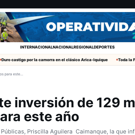
INTERNACIONAL
NACIONAL
REGIONAL
DEPORTES
igo por la camorra en el clásico Arica-Iquique
Toda la Fecha 19 d
sos para este…
e inversión de 129 m
ara este año
Públicas, Priscilla Aguilera Caimanque, la que in