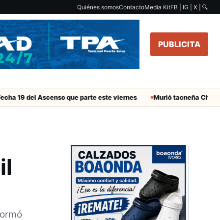
Quiénes somos
Contacto
Media Kit
FB | IG | X |
🔍
PUBLICITA
el Ascenso que parte este viernes
Murió tacneña Charito Mistral 
il
formó