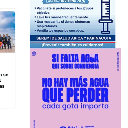
o se
s
jas