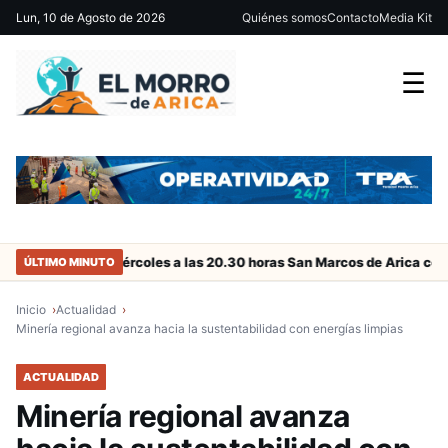
Lun, 10 de Agosto de 2026
Quiénes somos
Contacto
Media Kit
☰
Este miércoles a las 20.30 horas San Marcos de Arica con duelo c
ÚLTIMO MINUTO
Inicio
Actualidad
Minería regional avanza hacia la sustentabilidad con energías limpias
ACTUALIDAD
Minería regional avanza