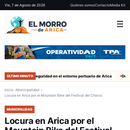
Vie, 7 de Agosto de 2026
Quiénes somos
Contacto
Media Kit
☰
efuerzan seguridad en el entorno portuario de Arica
Duro castigo
ÚLTIMO MINUTO
Inicio
Municipalidad
Locura en Arica por el Mountain Bike del Festival del Choclo
MUNICIPALIDAD
Locura en Arica por el