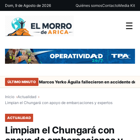
Dom, 9 de Agosto de 2026
Quiénes somos
Contacto
Media Kit
☰
ador de San Marcos Yerko Águila fallecieron en accidente de tránsit
ÚLTIMO MINUTO
Inicio
Actualidad
Limpian el Chungará con apoyo de embarcaciones y expertos
ACTUALIDAD
Limpian el Chungará con