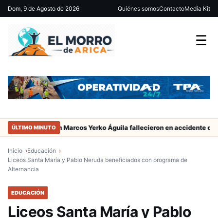
Dom, 9 de Agosto de 2026
Quiénes somos
Contacto
Media Kit
☰
ugador de San Marcos Yerko Águila fallecieron en accidente de tránsi
ÚLTIMO MINUTO
Inicio
Educación
Liceos Santa María y Pablo Neruda beneficiados con programa de
Alternancia
EDUCACIÓN
Liceos Santa María y Pablo