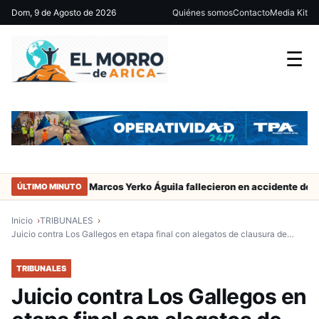
Dom, 9 de Agosto de 2026
Quiénes somos
Contacto
Media Kit
☰
ador de San Marcos Yerko Águila fallecieron en accidente de tránsit
ÚLTIMO MINUTO
Inicio
TRIBUNALES
Juicio contra Los Gallegos en etapa final con alegatos de clausura de…
TRIBUNALES
Juicio contra Los Gallegos en