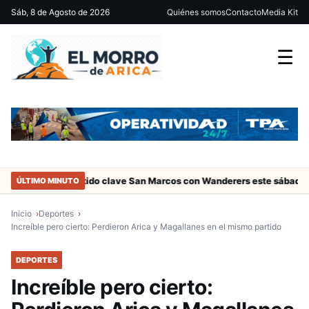
Sáb, 8 de Agosto de 2026
Quiénes somos
Contacto
Media Kit
☰
ica
Partido clave San Marcos con Wanderers este sábado a las 15
ÚLTIMO MINUTO
Inicio
Deportes
Increíble pero cierto: Perdieron Arica y Magallanes en el mismo partido
DEPORTES
Increíble pero cierto: