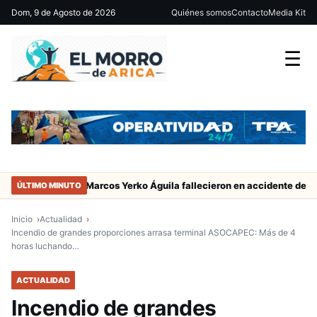
Dom, 9 de Agosto de 2026
Quiénes somos
Contacto
Media Kit
☰
ador de San Marcos Yerko Águila fallecieron en accidente de tránsito
ÚLTIMO MINUTO
Inicio
Actualidad
Incendio de grandes proporciones arrasa terminal ASOCAPEC: Más de 4
horas luchando…
ACTUALIDAD
Incendio de grandes