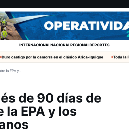
INTERNACIONAL
NACIONAL
REGIONAL
DEPORTES
tigo por la camorra en el clásico Arica-Iquique
Toda la Fecha 19 
tre la EPA y…
s de 90 días de
 la EPA y los
ianos