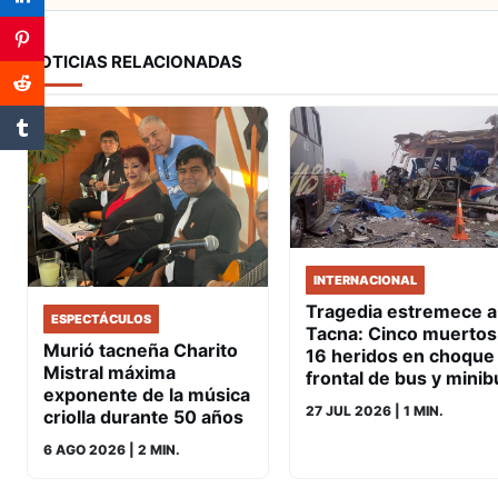
NOTICIAS RELACIONADAS
INTERNACIONAL
Tragedia estremece a
ESPECTÁCULOS
Tacna: Cinco muertos
Murió tacneña Charito
16 heridos en choque
Mistral máxima
frontal de bus y minib
exponente de la música
27 JUL 2026
| 1 MIN.
criolla durante 50 años
6 AGO 2026
| 2 MIN.