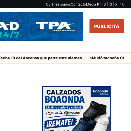
Quiénes somos
Contacto
Media Kit
FB | IG | X |
🔍
PUBLICITA
del Ascenso que parte este viernes
Murió tacneña Charito Mistra