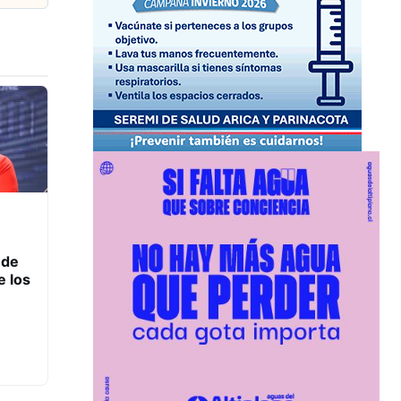
 de
e los