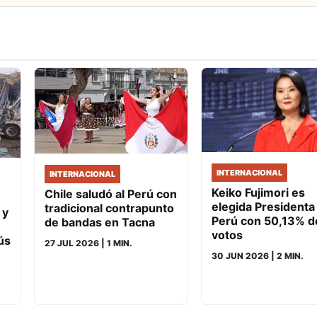
INTERNACIONAL
INTERNACIONAL
Keiko Fujimori es
Chile saludó al Perú con
elegida Presidenta
tradicional contrapunto
 y
Perú con 50,13% d
de bandas en Tacna
votos
ús
27 JUL 2026
| 1 MIN.
30 JUN 2026
| 2 MIN.