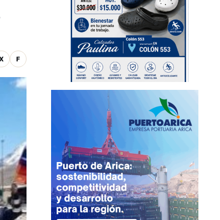
o
X
F