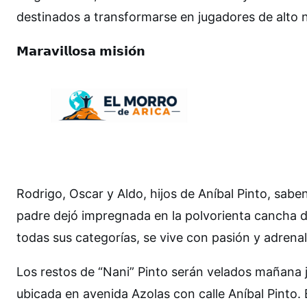
destinados a transformarse en jugadores de alto n
𝗠𝗮𝗿𝗮𝘃𝗶𝗹𝗹𝗼𝘀𝗮 𝗺𝗶𝘀𝗶𝗼́𝗻
Rodrigo, Oscar y Aldo, hijos de Aníbal Pinto, saben
padre dejó impregnada en la polvorienta cancha de
todas sus categorías, se vive con pasión y adrena
Los restos de “Nani” Pinto serán velados mañana j
ubicada en avenida Azolas con calle Aníbal Pinto. E