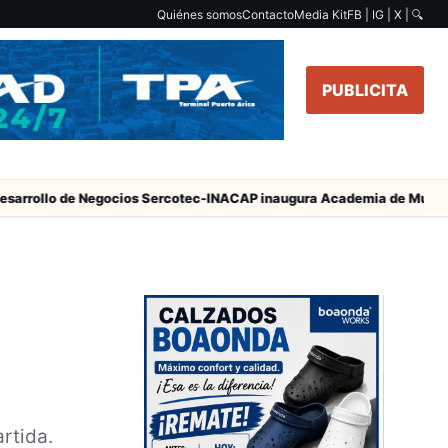
Quiénes somos
Contacto
Media Kit
FB | IG | X |
🔍
PUBLICITA
 de Negocios Sercotec-INACAP inaugura Academia de Mujeres Empres
artida.