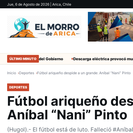
Jue, 6 de Agosto de 2026
| Arica, Chile
militantes del Gobierno
Descarga eléctrica provocó muerte de ex
ÚLTIMO MINUTO
Inicio
Deportes
Fútbol ariqueño despide a un grande: Aníbal “Nani” Pinto
DEPORTES
Fútbol ariqueño des
Aníbal “Nani” Pinto
(Hugol).- El fútbol está de luto. Falleció #Aníb