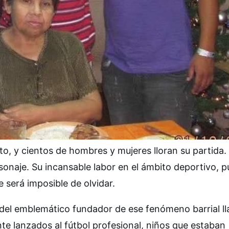
into, y cientos de hombres y mujeres lloran su partida.
sonaje. Su incansable labor en el ámbito deportivo, p
e será imposible de olvidar.
 del emblemático fundador de ese fenómeno barrial 
te lanzados al fútbol profesional, niños que estaban