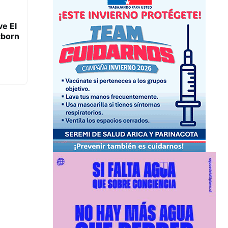
e El
tborn