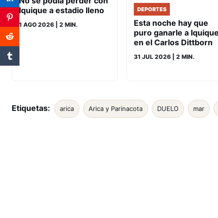
No se podía perder con
Iquique a estadio lleno
DEPORTES
Esta noche hay que
1 AGO 2026
| 2 MIN.
puro ganarle a Iquiqu
en el Carlos Dittborn
31 JUL 2026
| 2 MIN.
Etiquetas:
arica
Arica y Parinacota
DUELO
mar