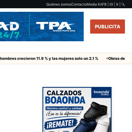
Quiénes somos
Contacto
Media Kit
FB | IG | X |
🔍
PUBLICITA
 crecieron 11.9 % y las mujeres solo un 2.1 %
Obras de Aguas del A