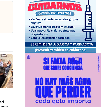
ad
uario