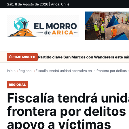
Sáb, 8 de Agosto de 2026
| Arica, Chile
de Arica
Partido clave San Marcos con Wanderers este sábado a la
ÚLTIMO MINUTO
Inicio
Regional
Fiscalía tendrá unidad operativa en la frontera por delito
REGIONAL
Fiscalía tendrá unid
frontera por delito
apoyo a víctimas