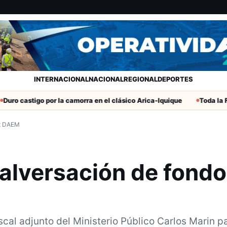
INTERNACIONAL
NACIONAL
REGIONAL
DEPORTES
igo por la camorra en el clásico Arica-Iquique
Toda la Fecha 19 d
ex DAEM
malversación de fond
iscal adjunto del Ministerio Público Carlos Marin p