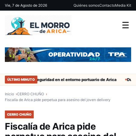
Vie, 7 de Agosto de 2026
Quiénes somos
Contacto
Media Kit
☰
efuerzan seguridad en el entorno portuario de Arica
Duro castigo 
ÚLTIMO MINUTO
Inicio
CERRO CHUÑO
Fiscalía de Arica pide perpetua para asesino del joven delivery
CERRO CHUÑO
Fiscalía de Arica pide