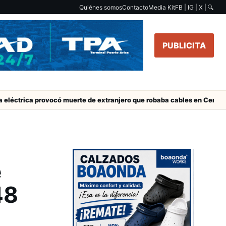
Quiénes somos
Contacto
Media Kit
FB | IG | X |
🔍
PUBLICITA
provocó muerte de extranjero que robaba cables en Cerro Chuño
e
48