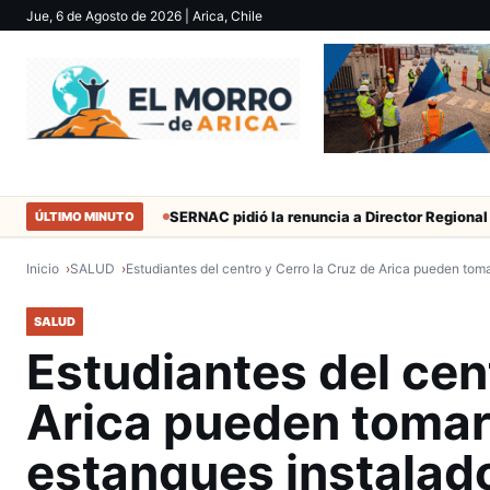
Jue, 6 de Agosto de 2026
| Arica, Chile
 50 años
SERNAC pidió la renuncia a Director Regional (s) de Arica
ÚLTIMO MINUTO
Inicio
SALUD
Estudiantes del centro y Cerro la Cruz de Arica pueden to
SALUD
Estudiantes del cen
Arica pueden tomar
estanques instalad