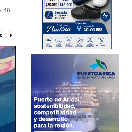
s 48
X
F