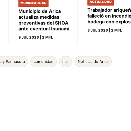
ACTUALIDAD
MUNICIPALIDAD
Trabajador arique
Municipio de Arica
falleció en incendi
actualiza medidas
bodega con explos
preventivas del SHOA
ante eventual tsunami
3 JUL 2026
| 2 MIN.
9 JUL 2026
| 2 MIN.
a y Parinacota
comunidad
mar
Noticias de Arica