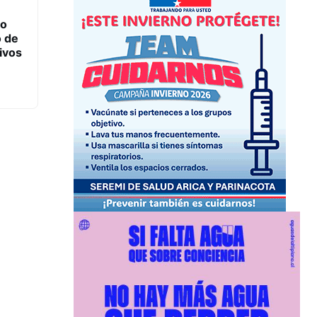
ño
o de
ivos