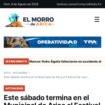
Dom, 9 de Agosto de 2026
Quiénes somos
Contacto
Media Kit
☰
ador de San Marcos Yerko Águila fallecieron en accidente de tránsito
ÚLTIMO MINUTO
Inicio
Actualidad
Este sábado termina en el Municipal de Arica el Festival de Jazz…
ACTUALIDAD
Este sábado termina en el