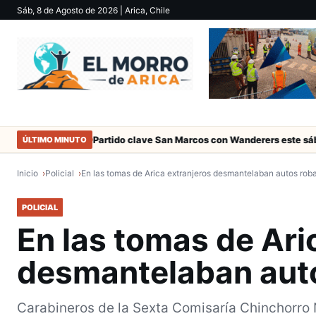
Sáb, 8 de Agosto de 2026
| Arica, Chile
e Arica
Partido clave San Marcos con Wanderers este sábado a la
ÚLTIMO MINUTO
Inicio
Policial
En las tomas de Arica extranjeros desmantelaban autos rob
POLICIAL
En las tomas de Ari
desmantelaban aut
Carabineros de la Sexta Comisaría Chinchorro 