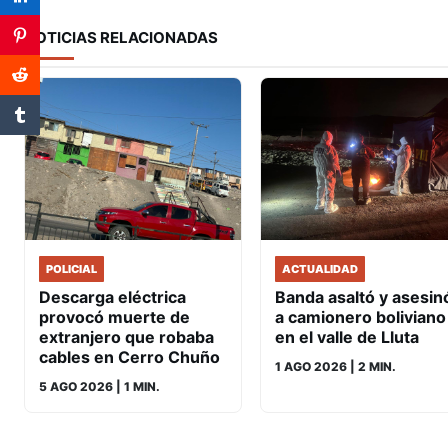
NOTICIAS RELACIONADAS
POLICIAL
ACTUALIDAD
Descarga eléctrica
Banda asaltó y asesin
provocó muerte de
a camionero boliviano
extranjero que robaba
en el valle de Lluta
cables en Cerro Chuño
1 AGO 2026
| 2 MIN.
5 AGO 2026
| 1 MIN.