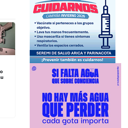
to
su