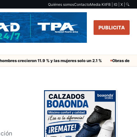
Quiénes somos
Contacto
Media Kit
FB | IG | X |
🔍
PUBLICITA
crecieron 11.9 % y las mujeres solo un 2.1 %
Obras de Aguas del A
ación