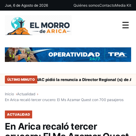
Jue, 6 de Agosto de 2026
Quiénes somos
Contacto
Media Kit
☰
SERNAC pidió la renuncia a Director Regional (s) de Arica por con
ÚLTIMO MINUTO
Inicio
Actualidad
En Arica recaló tercer crucero: El Ms Azamar Quest con 700 pasajeros
ACTUALIDAD
En Arica recaló tercer