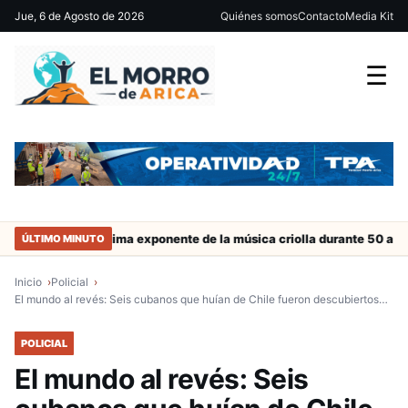
Jue, 6 de Agosto de 2026
Quiénes somos
Contacto
Media Kit
☰
istral máxima exponente de la música criolla durante 50 años
SE
ÚLTIMO MINUTO
Inicio
Policial
El mundo al revés: Seis cubanos que huían de Chile fueron descubiertos…
POLICIAL
El mundo al revés: Seis