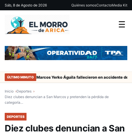
Sáb, 8 de Agosto de 2026
Quiénes somos
Contacto
Media Kit
☰
ador de San Marcos Yerko Águila fallecieron en accidente de tránsito
ÚLTIMO MINUTO
Inicio
Deportes
Diez clubes denuncian a San Marcos y pretenden la pérdida de
categoría…
DEPORTES
Diez clubes denuncian a San