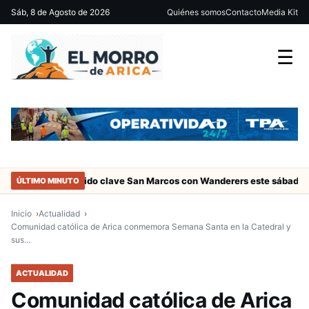
Sáb, 8 de Agosto de 2026
Quiénes somos
Contacto
Media Kit
☰
ca
Partido clave San Marcos con Wanderers este sábado a las 15 
ÚLTIMO MINUTO
Inicio
Actualidad
Comunidad católica de Arica conmemora Semana Santa en la Catedral y
sus…
ACTUALIDAD
Comunidad católica de Arica