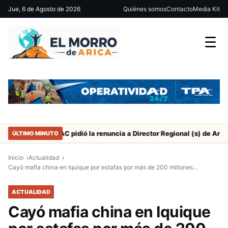
Jue, 6 de Agosto de 2026
Quiénes somos
Contacto
Media Kit
☰
SERNAC pidió la renuncia a Director Regional (s) de Arica por contra
ÚLTIMO MINUTO
Inicio
Actualidad
Cayó mafia china en Iquique por estafas por más de 200 millones…
ACTUALIDAD
Cayó mafia china en Iquique