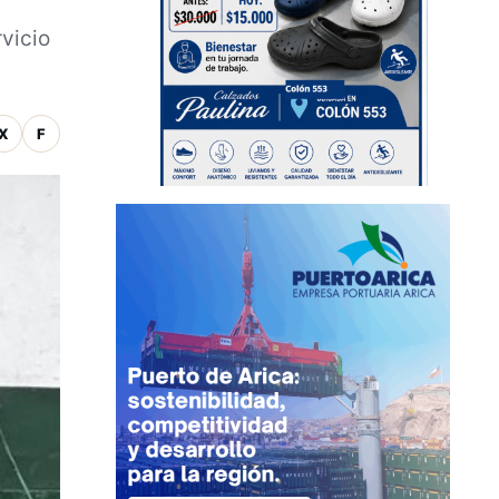
vicio
X
F