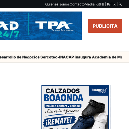
Quiénes somos
Contacto
Media Kit
FB | IG | X |
🔍
PUBLICITA
de Negocios Sercotec-INACAP inaugura Academia de Mujeres Empresa