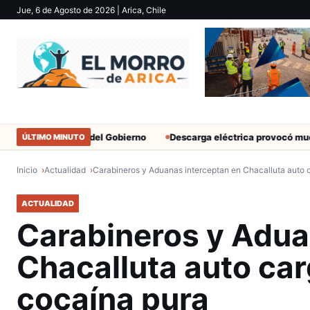
Jue, 6 de Agosto de 2026
| Arica, Chile
ilitantes del Gobierno
Descarga eléctrica provocó muerte de extr
ÚLTIMO MINUTO
Inicio
Actualidad
Carabineros y Aduanas interceptan en Chacalluta auto 
ACTUALIDAD
Carabineros y Adua
Chacalluta auto car
cocaína pura