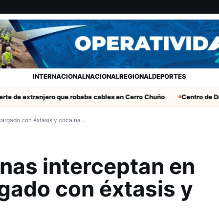
INTERNACIONAL
NACIONAL
REGIONAL
DEPORTES
anjero que robaba cables en Cerro Chuño
Centro de Desarrollo 
cargado con éxtasis y cocaína…
nas interceptan en
gado con éxtasis y