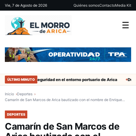
Vie, 7 de Agosto de 2026
Quiénes somos
Contacto
Media Kit
☰
efuerzan seguridad en el entorno portuario de Arica
Duro castigo
ÚLTIMO MINUTO
Inicio
Deportes
Camarín de San Marcos de Arica bautizado con el nombre de Enrique…
DEPORTES
Camarín de San Marcos de