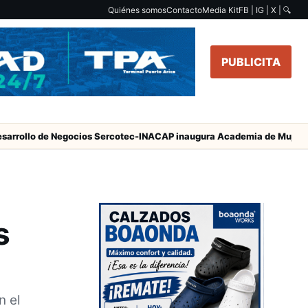
Quiénes somos
Contacto
Media Kit
FB | IG | X |
🔍
PUBLICITA
 de Negocios Sercotec-INACAP inaugura Academia de Mujeres Empres
s
n el