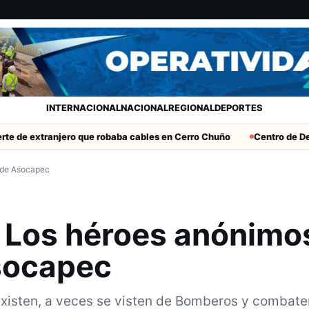
INTERNACIONAL
NACIONAL
REGIONAL
DEPORTES
tranjero que robaba cables en Cerro Chuño
Centro de Desarrollo
o de Asocapec
 Los héroes anónimo
Asocapec
existen, a veces se visten de Bomberos y combate