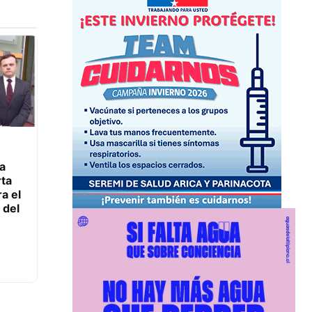
a
rta
ra el
 del