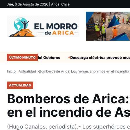
Jue, 6 de Agosto de 2026
| Arica, Chile
 militantes del Gobierno
Descarga eléctrica provocó muerte de ex
ÚLTIMO MINUTO
Inicio
Actualidad
Bomberos de Arica: Los héroes anónimos en el incendi
ACTUALIDAD
Bomberos de Arica:
en el incendio de 
(Hugo Canales, periodista).- Los superhéroes 