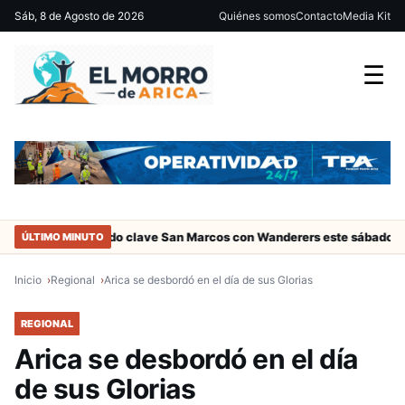
Sáb, 8 de Agosto de 2026
Quiénes somos
Contacto
Media Kit
☰
Partido clave San Marcos con Wanderers este sábado a las 15 ho
ÚLTIMO MINUTO
Inicio
Regional
Arica se desbordó en el día de sus Glorias
REGIONAL
Arica se desbordó en el día
de sus Glorias