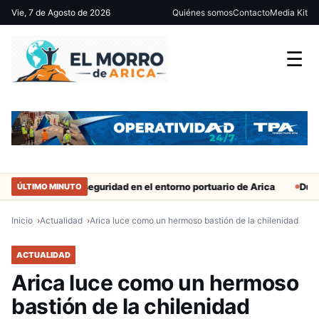
Vie, 7 de Agosto de 2026
Quiénes somos
Contacto
Media Kit
☰
fuerzan seguridad en el entorno portuario de Arica
Duro castigo p
ÚLTIMO MINUTO
Inicio
Actualidad
Arica luce como un hermoso bastión de la chilenidad
ACTUALIDAD
Arica luce como un hermoso
bastión de la chilenidad