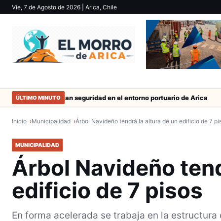
Vie, 7 de Agosto de 2026
| Arica, Chile
Refuerzan seguridad en el entorno portuario de Arica
Duro cast
ÚLTIMO MINUTO
Inicio
Municipalidad
Árbol Navideño tendrá la altura de un edificio de 7 pi
MUNICIPALIDAD
Árbol Navideño tend
edificio de 7 pisos
En forma acelerada se trabaja en la estructura 