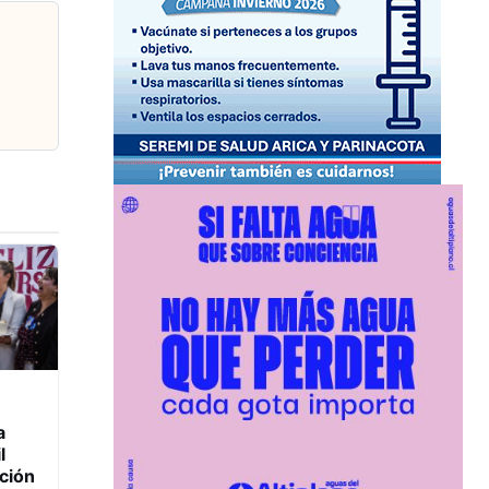
a
l
nción