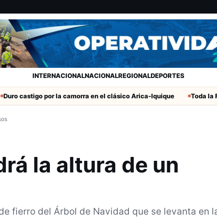
INTERNACIONAL
NACIONAL
REGIONAL
DEPORTES
igo por la camorra en el clásico Arica-Iquique
Toda la Fecha 19 d
sos
rá la altura de un
de fierro del Árbol de Navidad que se levanta en l