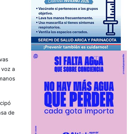
ivas
 voz a
umanos
icipó
nsa de