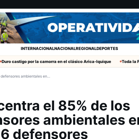
INTERNACIONAL
NACIONAL
REGIONAL
DEPORTES
go por la camorra en el clásico Arica-Iquique
Toda la Fecha 19 de
e defensores ambientales en…
entra el 85% de los
nsores ambientales e
96 defensores