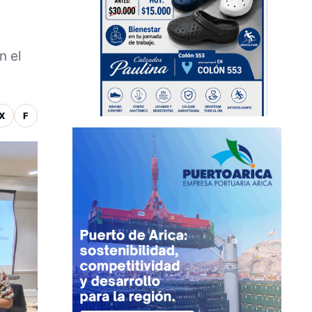
n el
X
F