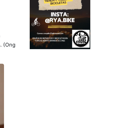
n
s. (Ong