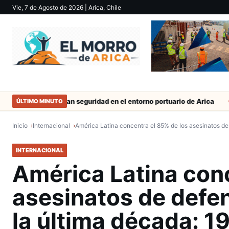
Vie, 7 de Agosto de 2026
| Arica, Chile
Refuerzan seguridad en el entorno portuario de Arica
Duro casti
ÚLTIMO MINUTO
Inicio
Internacional
América Latina concentra el 85% de los asesinatos d
INTERNACIONAL
América Latina conc
asesinatos de defe
la última década: 1