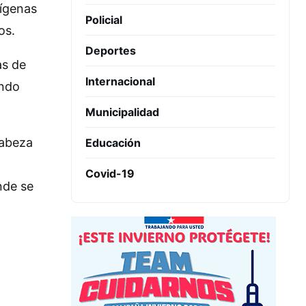
dígenas
Policial
os.
Deportes
as de
Internacional
ando
Municipalidad
cabeza
Educación
Covid-19
nde se