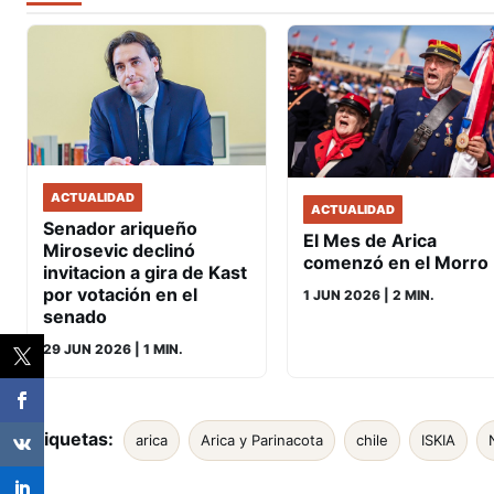
ACTUALIDAD
ACTUALIDAD
Senador ariqueño
El Mes de Arica
Mirosevic declinó
comenzó en el Morro
invitacion a gira de Kast
por votación en el
1 JUN 2026
| 2 MIN.
senado
29 JUN 2026
| 1 MIN.
Etiquetas:
arica
Arica y Parinacota
chile
ISKIA