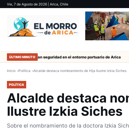
Vie, 7 de Agosto de 2026
| Arica, Chile
Refuerzan seguridad en el entorno portuario de Arica
Duro cas
ÚLTIMO MINUTO
Inicio
Política
Alcalde destaca nombramiento de Hija Ilustre Izkia Siches
POLÍTICA
Alcalde destaca no
Ilustre Izkia Siches
Sobre el nombramiento de la doctora Izkia Siche