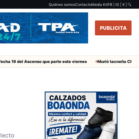
Quiénes somos
Contacto
Media Kit
FB | IG | X |
🔍
PUBLICITA
del Ascenso que parte este viernes
Murió tacneña Charito Mistra
electo