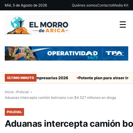
Mié, 5 de Agosto de 2026
Quiénes somos
Contacto
Media Kit
☰
jeres Empresarias 2026
Potente plan para atraer inversión: No se
ÚLTIMO MINUTO
Inicio
Policial
Aduanas intercepta camión boliviano con $4.527 millones en droga
POLICIAL
Aduanas intercepta camión bol