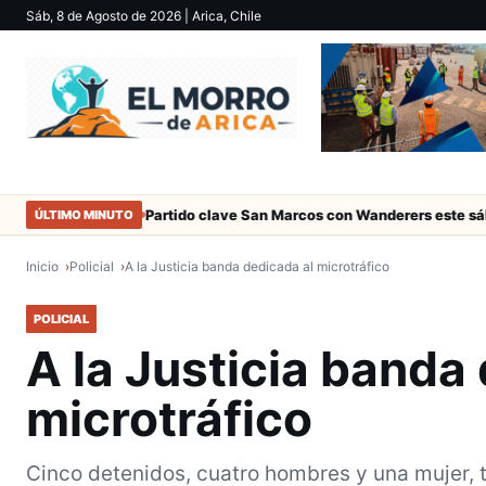
Sáb, 8 de Agosto de 2026
| Arica, Chile
 Arica
Partido clave San Marcos con Wanderers este sábado a las
ÚLTIMO MINUTO
Inicio
Policial
A la Justicia banda dedicada al microtráfico
POLICIAL
A la Justicia banda
microtráfico
Cinco detenidos, cuatro hombres y una mujer, 