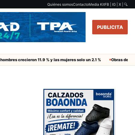
Quiénes somos
Contacto
Media Kit
FB | IG | X |
🔍
PUBLICITA
crecieron 11.9 % y las mujeres solo un 2.1 %
Obras de Aguas del Al