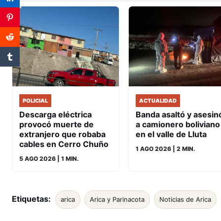
POLICIAL
ACTUALIDAD
Descarga eléctrica
Banda asaltó y asesin
provocó muerte de
a camionero boliviano
extranjero que robaba
en el valle de Lluta
cables en Cerro Chuño
1 AGO 2026
| 2 MIN.
5 AGO 2026
| 1 MIN.
Etiquetas:
arica
Arica y Parinacota
Noticias de Arica