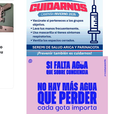
to
su