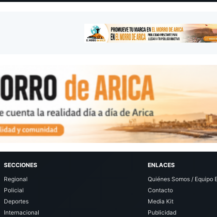
SECCIONES
ENLACES
Regional
Quiénes Somos / Equipo E
Policial
Contacto
Deportes
Media Kit
Internacional
Publicidad