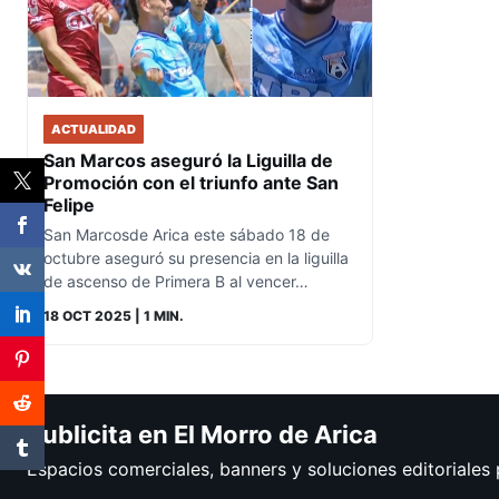
ACTUALIDAD
San Marcos aseguró la Liguilla de
Promoción con el triunfo ante San
Felipe
San Marcosde Arica este sábado 18 de
octubre aseguró su presencia en la liguilla
de ascenso de Primera B al vencer…
18 OCT 2025
| 1 MIN.
Publicita en El Morro de Arica
Espacios comerciales, banners y soluciones editoriales 