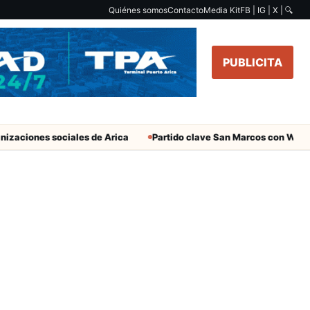
Quiénes somos
Contacto
Media Kit
FB | IG | X |
🔍
PUBLICITA
izaciones sociales de Arica
Partido clave San Marcos con Wandere