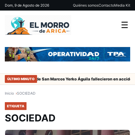
Dom, 9 de Agosto de 2026
Quiénes somos
Contacto
Media Kit
☰
adres del jugador de San Marcos Yerko Águila fallecieron en accident
ÚLTIMO MINUTO
Inicio
SOCIEDAD
ETIQUETA
SOCIEDAD