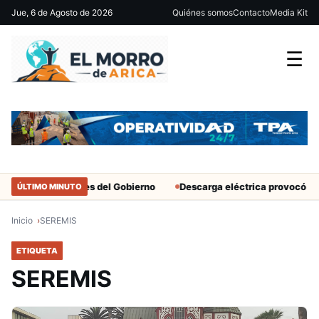
Jue, 6 de Agosto de 2026
Quiénes somos
Contacto
Media Kit
☰
ar solo a militantes del Gobierno
Descarga eléctrica provocó mue
ÚLTIMO MINUTO
Inicio
SEREMIS
ETIQUETA
SEREMIS