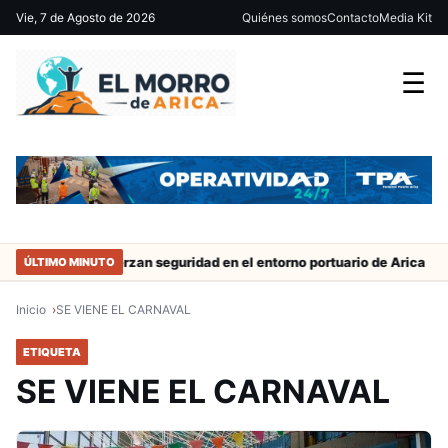
Vie, 7 de Agosto de 2026
Quiénes somos
Contacto
Media Kit
☰
trabajo
Refuerzan seguridad en el entorno portuario de Arica
ÚLTIMO MINUTO
Inicio
SE VIENE EL CARNAVAL
ETIQUETA
SE VIENE EL CARNAVAL