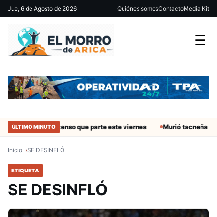
Jue, 6 de Agosto de 2026
Quiénes somos
Contacto
Media Kit
☰
a Fecha 19 del Ascenso que parte este viernes
Murió tacneña Cha
ÚLTIMO MINUTO
Inicio
SE DESINFLÓ
ETIQUETA
SE DESINFLÓ