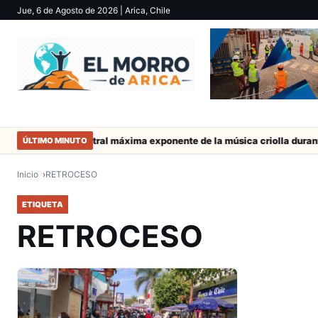
Jue, 6 de Agosto de 2026
| Arica, Chile
acneña Charito Mistral máxima exponente de la música criolla durant
ÚLTIMO MINUTO
Inicio
RETROCESO
ETIQUETA
RETROCESO