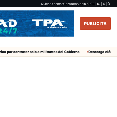
Quiénes somos
Contacto
Media Kit
FB | IG | X |
🔍
PUBLICITA
a por contratar solo a militantes del Gobierno
Descarga eléctrica