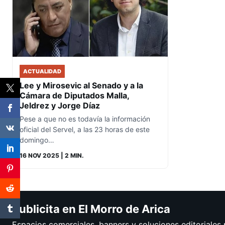
ACTUALIDAD
Lee y Mirosevic al Senado y a la
Cámara de Diputados Malla,
Jeldrez y Jorge Díaz
Pese a que no es todavía la información
oficial del Servel, a las 23 horas de este
domingo…
16 NOV 2025
| 2 MIN.
Publicita en El Morro de Arica
Espacios comerciales, banners y soluciones editoriales 