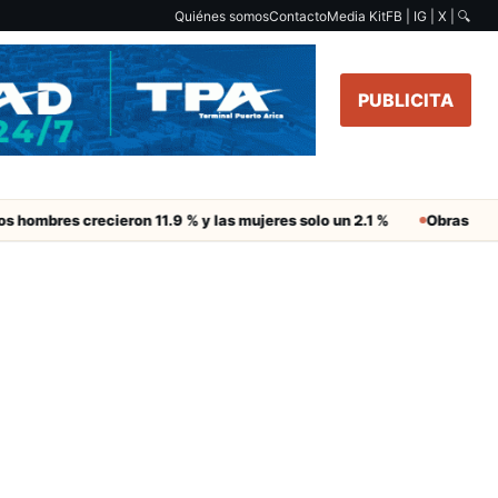
Quiénes somos
Contacto
Media Kit
FB | IG | X |
🔍
PUBLICITA
s hombres crecieron 11.9 % y las mujeres solo un 2.1 %
Obras de Ag