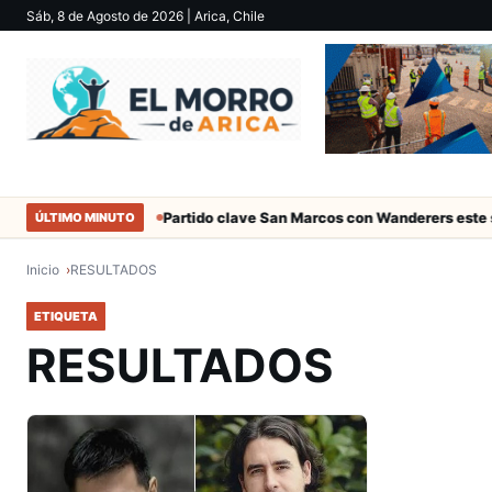
Sáb, 8 de Agosto de 2026
| Arica, Chile
ociales de Arica
Partido clave San Marcos con Wanderers este sáb
ÚLTIMO MINUTO
Inicio
RESULTADOS
ETIQUETA
RESULTADOS