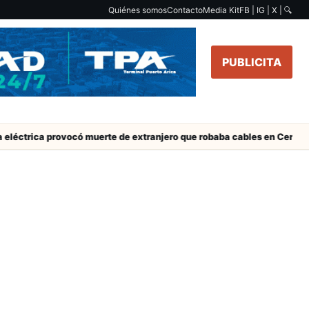
Quiénes somos
Contacto
Media Kit
FB | IG | X |
🔍
PUBLICITA
éctrica provocó muerte de extranjero que robaba cables en Cerro Ch