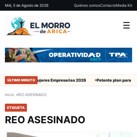
Mié, 5 de Agosto de 2026
Quiénes somos
Contacto
Media Kit
☰
ura Academia de Mujeres Empresarias 2026
Potente plan para atra
ÚLTIMO MINUTO
Inicio
REO ASESINADO
ETIQUETA
REO ASESINADO