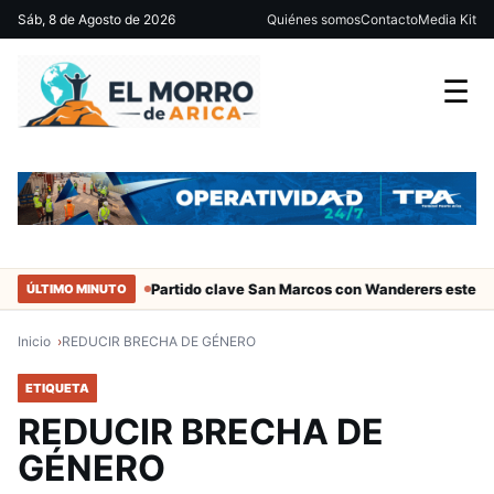
Sáb, 8 de Agosto de 2026
Quiénes somos
Contacto
Media Kit
☰
ciales de Arica
Partido clave San Marcos con Wanderers este sáb
ÚLTIMO MINUTO
Inicio
REDUCIR BRECHA DE GÉNERO
ETIQUETA
REDUCIR BRECHA DE
GÉNERO