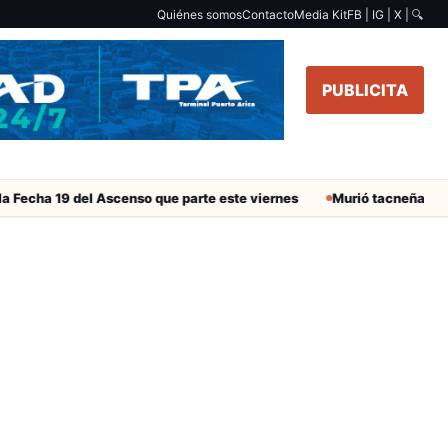
Quiénes somos
Contacto
Media Kit
FB | IG | X |
🔍
PUBLICITA
 Fecha 19 del Ascenso que parte este viernes
Murió tacneña Chari