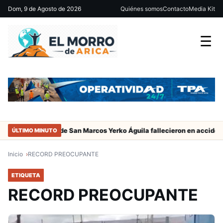
Dom, 9 de Agosto de 2026
Quiénes somos
Contacto
Media Kit
☰
adres del jugador de San Marcos Yerko Águila fallecieron en accident
ÚLTIMO MINUTO
Inicio
RECORD PREOCUPANTE
ETIQUETA
RECORD PREOCUPANTE