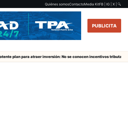
Quiénes somos
Contacto
Media Kit
FB | IG | X |
🔍
PUBLICITA
ente plan para atraer inversión: No se conocen incentivos tributarios y