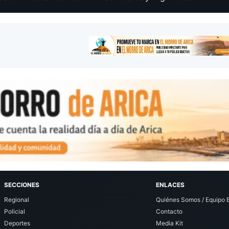
SECCIONES
ENLACES
Regional
Quiénes Somos / Equipo E
Policial
Contacto
Deportes
Media Kit