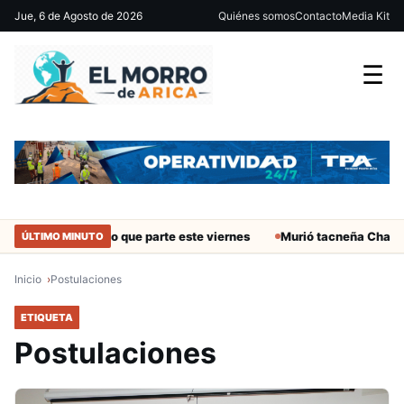
Jue, 6 de Agosto de 2026
Quiénes somos
Contacto
Media Kit
☰
 19 del Ascenso que parte este viernes
Murió tacneña Charito Mis
ÚLTIMO MINUTO
Inicio
Postulaciones
ETIQUETA
Postulaciones