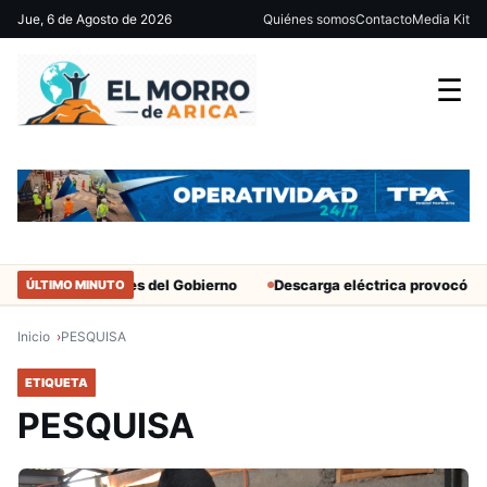
Jue, 6 de Agosto de 2026
Quiénes somos
Contacto
Media Kit
☰
ar solo a militantes del Gobierno
Descarga eléctrica provocó mue
ÚLTIMO MINUTO
Inicio
PESQUISA
ETIQUETA
PESQUISA