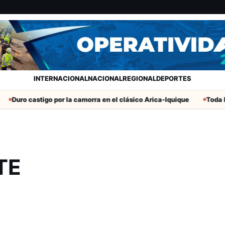
INTERNACIONAL
NACIONAL
REGIONAL
DEPORTES
Duro castigo por la camorra en el clásico Arica-Iquique
Toda la
TE