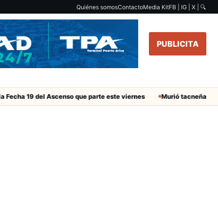
Quiénes somos
Contacto
Media Kit
FB | IG | X |
🔍
PUBLICITA
 Fecha 19 del Ascenso que parte este viernes
Murió tacneña Chari